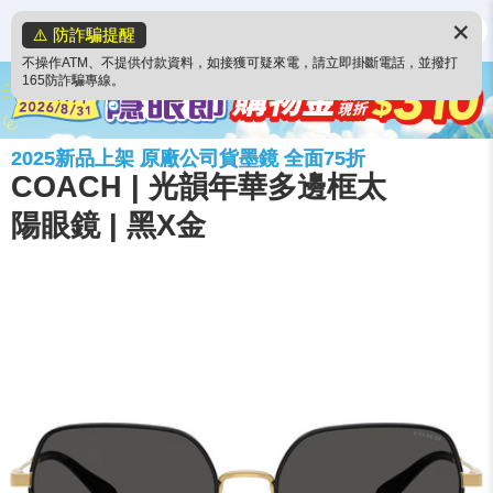
✕
⚠️ 防詐騙提醒
不操作ATM、不提供付款資料，如接獲可疑來電，請立即掛斷電話，並撥打
165防詐騙專線。
2025新品上架 原廠公司貨墨鏡 全面75折
COACH | 光韻年華多邊框太
陽眼鏡 | 黑X金