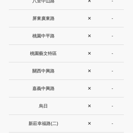
八里中山路
✕
-
屏東廣東路
✕
-
桃園中平路
✕
-
桃園藝文特區
✕
-
關西中興路
✕
-
嘉義中興路
✕
-
烏日
✕
-
新莊幸福路(二)
✕
-