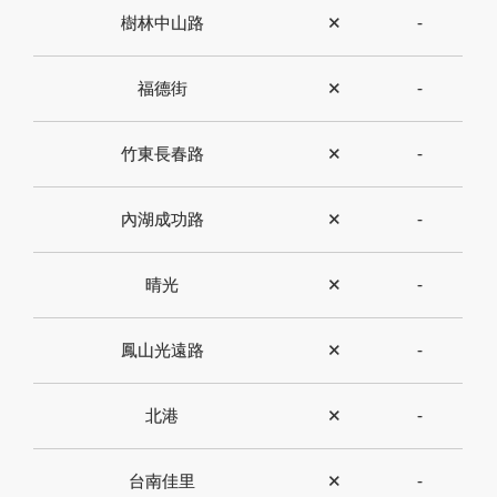
樹林中山路
✕
-
福德街
✕
-
竹東長春路
✕
-
內湖成功路
✕
-
晴光
✕
-
鳳山光遠路
✕
-
北港
✕
-
台南佳里
✕
-