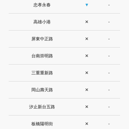
忠孝永春
▼
-
高雄小港
✕
-
屏東中正路
✕
-
台南崇明路
✕
-
三重重新路
✕
-
岡山壽天路
✕
-
汐止新台五路
✕
-
板橋陽明街
✕
-