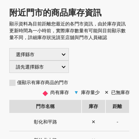
附近門市的商品庫存資訊
顯示資料為目前距離您最近的各門市資訊，由於庫存資訊
更新時間為一小時前，實際庫存數量有可能與目前顯示數
量不同，詳細庫存狀況請至店舖與門市人員確認
僅顯示有庫存商品的門市
◆
尚有庫存
▼
庫存量少
✕
已無庫存
門市名稱
庫存
距離
彰化和平路
✕
-