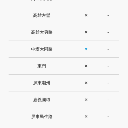
高雄左營
✕
-
高雄大勇路
✕
-
中壢大同路
▼
-
東門
✕
-
屏東潮州
✕
-
嘉義圓環
✕
-
屏東民生路
✕
-