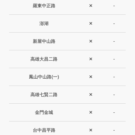
羅東中正路
✕
-
澎湖
✕
-
新屋中山路
✕
-
高雄大昌二路
✕
-
鳳山中山路(一)
✕
-
高雄七賢二路
✕
-
金門金城
✕
-
台中昌平路
✕
-