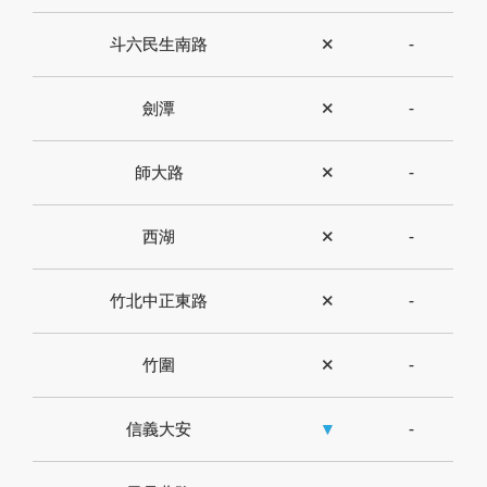
斗六民生南路
✕
-
劍潭
✕
-
師大路
✕
-
西湖
✕
-
竹北中正東路
✕
-
竹圍
✕
-
信義大安
▼
-