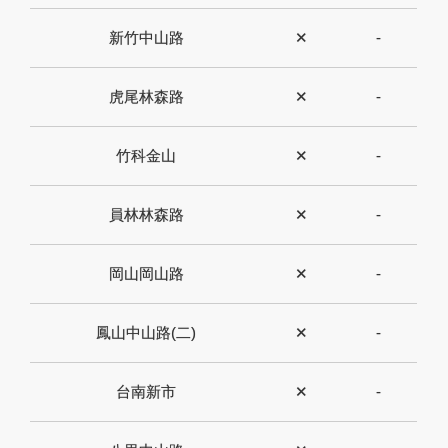
新竹中山路
✕
-
虎尾林森路
✕
-
竹科金山
✕
-
員林林森路
✕
-
岡山岡山路
✕
-
鳳山中山路(二)
✕
-
台南新市
✕
-