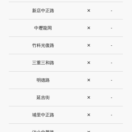
新店中正路
✕
-
中壢龍岡
✕
-
竹科光復路
✕
-
三重三和路
✕
-
明德路
✕
-
延吉街
✕
-
埔里中正路
✕
-