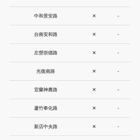
中和景安路
✕
-
台南安和路
✕
-
左營崇德路
✕
-
光復南路
✕
-
宜蘭神農路
✕
-
蘆竹奉化路
✕
-
新店中央路
✕
-