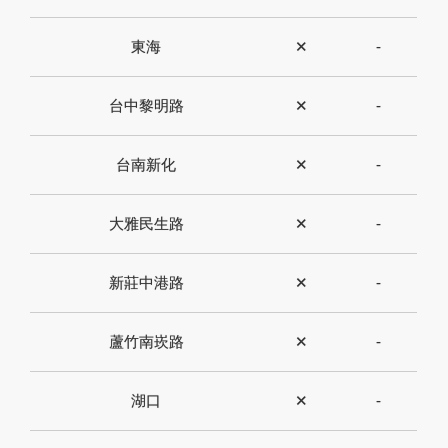
東海
✕
-
台中黎明路
✕
-
台南新化
✕
-
大雅民生路
✕
-
新莊中港路
✕
-
蘆竹南崁路
✕
-
湖口
✕
-