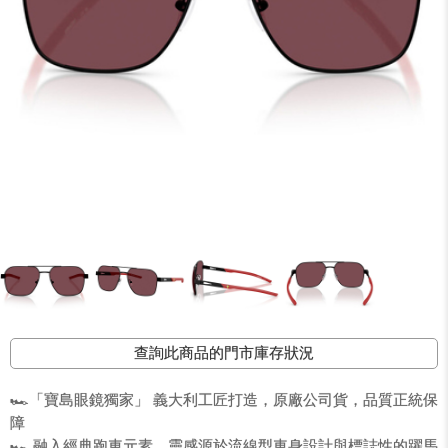
查詢此商品的門市庫存狀況
🏎️「寶島眼鏡獨家」 義大利工匠打造，原廠公司貨，品質正統保
障
🏎️ 融入經典跑車元素，靈感源於流線型車身設計與標誌性的躍馬