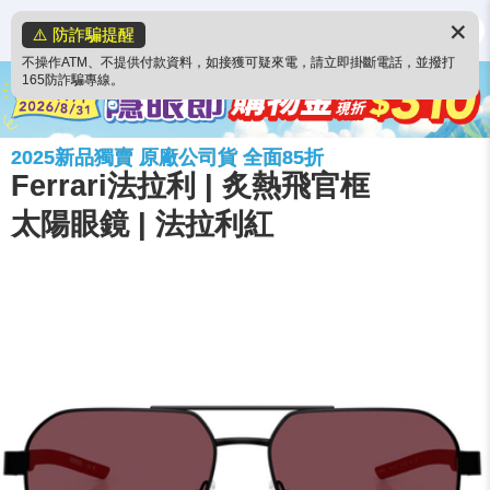
✕
⚠️ 防詐騙提醒
不操作ATM、不提供付款資料，如接獲可疑來電，請立即掛斷電話，並撥打
165防詐騙專線。
2025新品獨賣 原廠公司貨 全面85折
Ferrari法拉利 | 炙熱飛官框
太陽眼鏡 | 法拉利紅