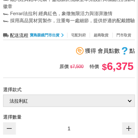
徽章
🏎️ Ferrari法拉利 經典紅色，象徵無限活力與澎湃激情
🏎️ 採用高品質材質製作，注重每一處細節，提供舒適的配戴體驗
配送流程
寶島眼鏡門市出貨
宅配到府
超商取貨
門市取貨
?
獲得 會員點數
點
6,375
原價
7,500
特價
選擇款式
選擇數量