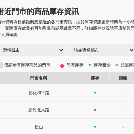
附近門市的商品庫存資訊
顯示資料為目前距離您最近的各門市資訊，由於庫存資訊更新時間為一小
前，實際庫存數量有可能與目前顯示數量不同，詳細庫存狀況請至店舖與
市人員確認
◆
僅顯示有庫存商品的門市
尚有庫存
▼
庫存量少
✕
已無庫
門市名稱
庫存
距離
彰化和平路
▼
-
新竹北大路
✕
-
松山
▼
-