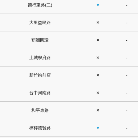
德行東路(二)
▼
-
大里益民路
✕
-
葫洲圓環
✕
-
土城學府路
✕
-
新竹站前店
✕
-
台中河南路
✕
-
和平東路
✕
-
楠梓德賢路
▼
-