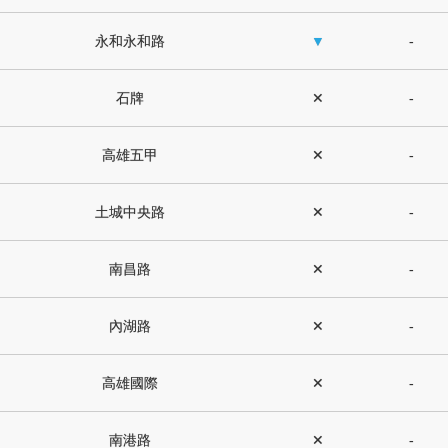
永和永和路
▼
-
石牌
✕
-
高雄五甲
✕
-
土城中央路
✕
-
南昌路
✕
-
內湖路
✕
-
高雄國際
✕
-
南港路
✕
-