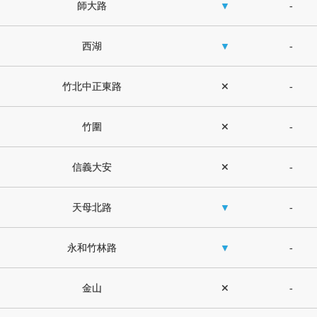
師大路
▼
-
西湖
▼
-
竹北中正東路
✕
-
竹圍
✕
-
信義大安
✕
-
天母北路
▼
-
永和竹林路
▼
-
金山
✕
-