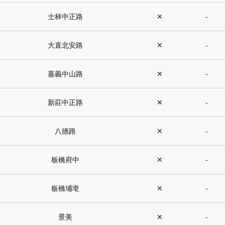
士林中正路
✕
-
大直北安路
✕
-
嘉義中山路
✕
-
新莊中正路
✕
-
八德路
✕
-
板橋府中
✕
-
板橋埔墘
✕
-
景美
✕
-