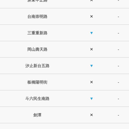
屏東中正路
✕
-
台南崇明路
✕
-
三重重新路
▼
-
岡山壽天路
✕
-
汐止新台五路
▼
-
板橋陽明街
✕
-
斗六民生南路
▼
-
劍潭
✕
-