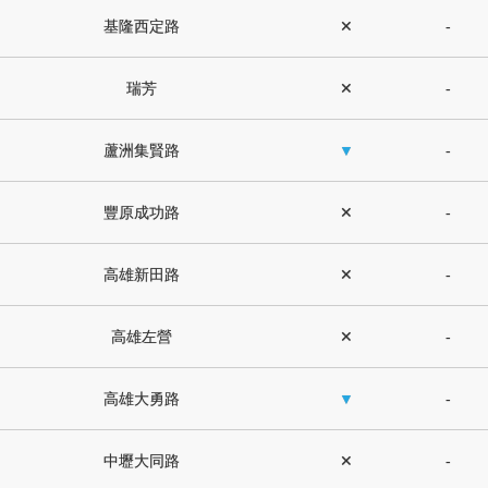
基隆西定路
✕
-
瑞芳
✕
-
蘆洲集賢路
▼
-
豐原成功路
✕
-
高雄新田路
✕
-
高雄左營
✕
-
高雄大勇路
▼
-
中壢大同路
✕
-