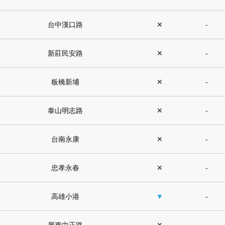
台中漢口路
✕
-
新莊民安路
✕
-
板橋新埔
✕
-
泰山明志路
✕
-
台南永康
✕
-
忠孝永春
✕
-
高雄小港
▼
-