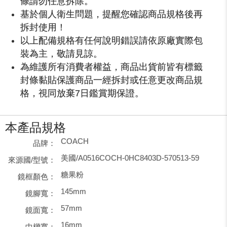
條請勿任意拆除。
基於個人衛生問題，提醒您確認商品規格後再
拆封使用！
以上配備規格有任何說明錯誤請依原廠實際包
裝為主，敬請見諒。
為維護所有消費者權益，商品出貨前皆有標籤
封條黏貼保護商品一經拆封或任意更改商品規
格，視同放棄7日鑑賞期保證。
本產品規格
COACH
品牌：
美國/A0516COCH-0HC8403D-570513-59
來源國/型號：
糖果粉
鏡框顏色：
145mm
鏡腳寬：
57mm
鏡面寬：
16mm
中樑寬：