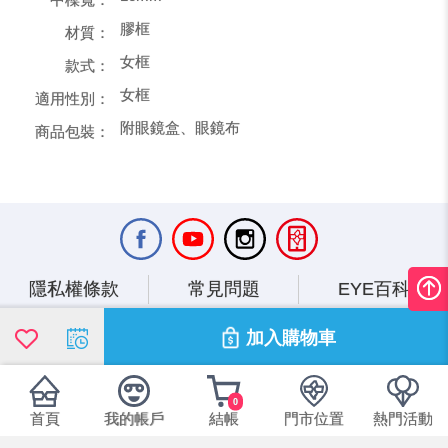
膠框
材質：
女框
款式：
女框
適用性別：
附眼鏡盒、眼鏡布
商品包裝：
隱私權條款
常見問題
EYE百科
台灣新北市汐止區新台五路一段97號17樓之7
加入購物車
台灣新北市汐止區新台五路一段97號16樓
eservice@ms.formosa-opt.com.tw
寶島眼鏡客服專線：
0800-251-257
0
首頁
我的帳戶
結帳
門市位置
熱門活動