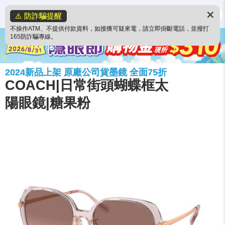
✕
⚠️ 防詐騙提醒
不操作ATM、不提供付款資料，如接獲可疑來電，請立即掛斷電話，並撥打
165防詐騙專線。
2024新品上架 原廠公司貨墨鏡 全面75折
COACH|日常街頭蝴蝶框太
陽眼鏡|糖果粉