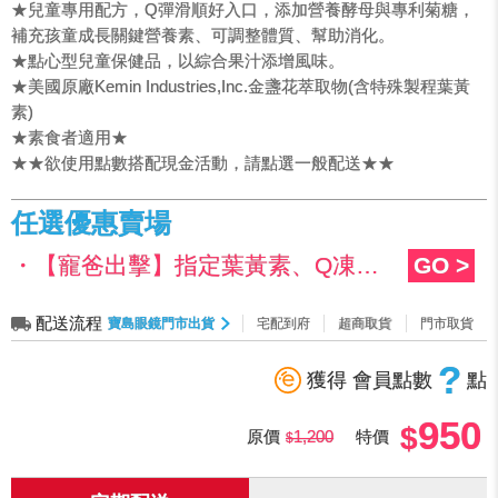
★兒童專用配方，Q彈滑順好入口，添加營養酵母與專利菊糖，
補充孩童成長關鍵營養素、可調整體質、幫助消化。
★點心型兒童保健品，以綜合果汁添增風味。
★美國原廠Kemin Industries,Inc.金盞花萃取物(含特殊製程葉黃
素)
★素食者適用★
★★欲使用點數搭配現金活動，請點選一般配送★★
任選優惠賣場
・【寵爸出擊】指定葉黃素、Q凍任選2盒1,500元
GO >
配送流程
寶島眼鏡門市出貨
宅配到府
超商取貨
門市取貨
?
獲得 會員點數
點
950
原價
1,200
特價