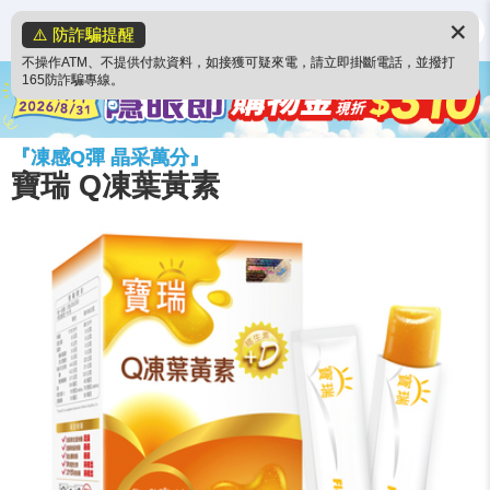
✕
⚠️ 防詐騙提醒
不操作ATM、不提供付款資料，如接獲可疑來電，請立即掛斷電話，並撥打
165防詐騙專線。
『凍感Q彈 晶采萬分』
寶瑞 Q凍葉黃素