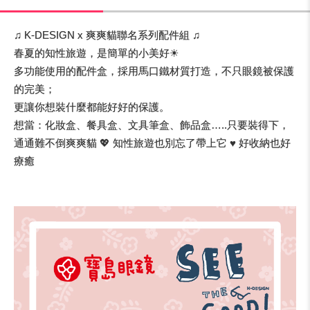
♫ K-DESIGN x 爽爽貓聯名系列配件組 ♫
春夏的知性旅遊，是簡單的小美好☀
多功能使用的配件盒，採用馬口鐵材質打造，不只眼鏡被保護
的完美；
更讓你想裝什麼都能好好的保護。
想當：化妝盒、餐具盒、文具筆盒、飾品盒…..只要裝得下，
通通難不倒爽爽貓 💖 知性旅遊也別忘了帶上它 ♥ 好收納也好
療癒