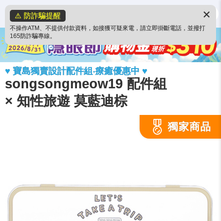
✕
⚠️ 防詐騙提醒
不操作ATM、不提供付款資料，如接獲可疑來電，請立即掛斷電話，並撥打
165防詐騙專線。
♥ 寶島獨賣設計配件組‧療癒優惠中 ♥
songsongmeow19 配件組
× 知性旅遊 莫藍迪棕