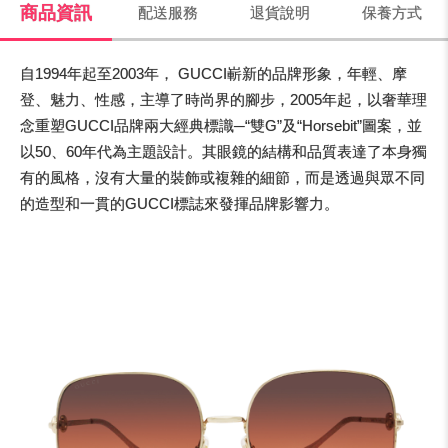
商品資訊
配送服務
退貨說明
保養方式
自1994年起至2003年， GUCCI嶄新的品牌形象，年輕、摩
登、魅力、性感，主導了時尚界的腳步，2005年起，以奢華理
念重塑GUCCI品牌兩大經典標識─“雙G”及“Horsebit”圖案，並
以50、60年代為主題設計。其眼鏡的結構和品質表達了本身獨
有的風格，沒有大量的裝飾或複雜的細節，而是透過與眾不同
的造型和一貫的GUCCI標誌來發揮品牌影響力。