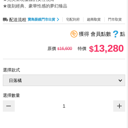
★復刻經典、豪華性感的夢幻臻品
配送流程
寶島眼鏡門市出貨
宅配到府
超商取貨
門市取貨
?
獲得 會員點數
點
13,280
原價
16,600
特價
選擇款式
選擇數量