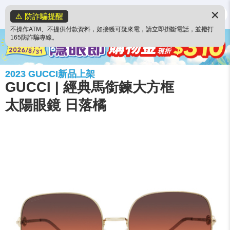
✕
⚠️ 防詐騙提醒
不操作ATM、不提供付款資料，如接獲可疑來電，請立即掛斷電話，並撥打
165防詐騙專線。
2023 GUCCI新品上架
GUCCI | 經典馬銜鍊大方框
太陽眼鏡 日落橘