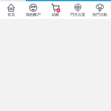
0
商品可能因拍攝或顯示器不同而產生色差，圖
首頁
我的帳戶
結帳
門市位置
熱門活動
片僅供參考，商品依實際供貨樣式為準。
七天鑑賞期內(非使用期)，商品出貨前皆有標
籤封條黏貼，如需退換貨請維持完整性標籤封
條請勿任意拆除。
基於個人衛生問題，提醒您確認商品規格後再
拆封使用！
以上配備規格有任何說明錯誤請依原廠實際包
裝為主，敬請見諒。
為維護所有消費者權益，商品出貨前皆有標籤
封條黏貼保護商品一經拆封或任意更改商品規
格，視同放棄7日鑑賞期保證。
本產品規格
GUCCI
品牌：