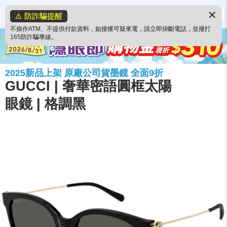
✕
⚠️ 防詐騙提醒
不操作ATM、不提供付款資料，如接獲可疑來電，請立即掛斷電話，並撥打
165防詐騙專線。
2025新品上架 原廠公司貨墨鏡 全面9折
GUCCI | 奢華密語圓框太陽
眼鏡 | 格調黑