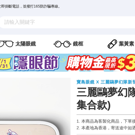
立即掛斷電話，並撥打165防詐騙專線。
太陽眼鏡
鏡框
葉黃素
寶島眼鏡 X 三麗鷗夢幻隊新
三麗鷗夢幻
集合款)
1. 本商品為客製化商品，下單
2. 本產地為香港，寄送途中