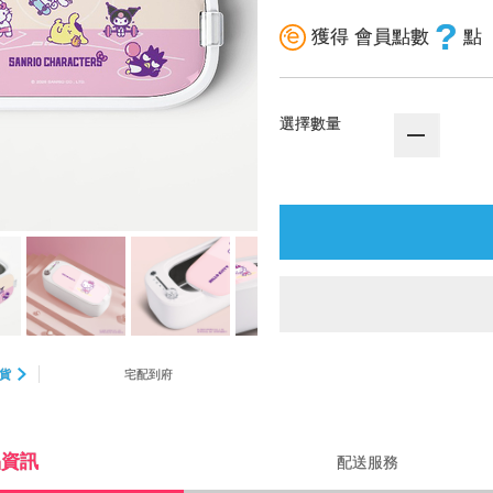
?
獲得 會員點數
點
選擇數量
貨
宅配到府
品資訊
配送服務