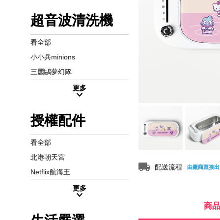
超音波清洗機
看全部
小小兵minions
三麗鷗夢幻隊
更多
授權配件
看全部
北港朝天宮
配送流程
由廠商直接出
Netflix航海王
更多
商