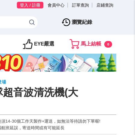
登入 / 註冊
會員中心
訂單查詢
店鋪查詢
瀏覽紀錄
EYE嚴選
馬上結帳
0
登場
隊超音波清洗機(大
後須14-30個工作天製作+運送，如無法等待請勿下單喔!
如遇航班延誤，寄送時間或有可能延長