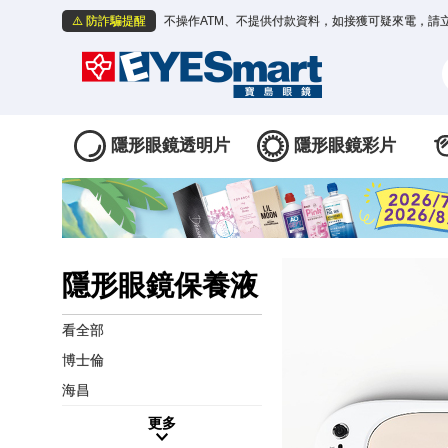
⚠️ 防詐騙提醒
不操作ATM、不提供付款資料，如接獲可疑來電，請
隱形眼鏡透明片
隱形眼鏡彩片
隱形眼鏡保養液
看全部
博士倫
海昌
更多