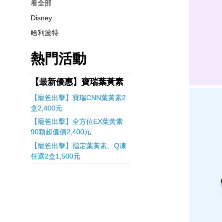
看全部
Disney
哈利波特
熱門活動
【最新優惠】寶瑞葉黃素
【寵爸出擊】寶瑞CNN葉黃素2
盒2,400元
【寵爸出擊】全方位EX葉黃素
90顆超值價2,400元
【寵爸出擊】指定葉黃素、Q凍
任選2盒1,500元