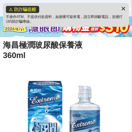
✕
⚠️ 防詐騙提醒
不操作ATM、不提供付款資料，如接獲可疑來電，請立即掛斷電話，並撥打
165防詐騙專線。
海昌極潤玻尿酸保養液
360ml