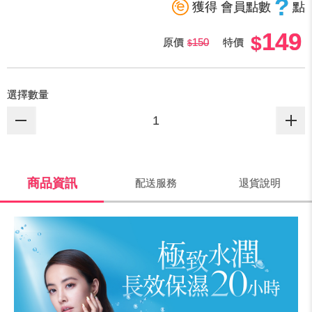
?
獲得 會員點數
點
149
原價
150
特價
選擇數量
商品資訊
配送服務
退貨說明