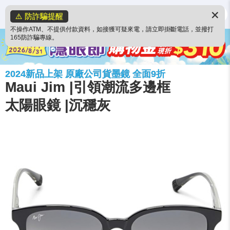
✕
⚠️ 防詐騙提醒
不操作ATM、不提供付款資料，如接獲可疑來電，請立即掛斷電話，並撥打
165防詐騙專線。
2024新品上架 原廠公司貨墨鏡 全面9折
Maui Jim |引領潮流多邊框
太陽眼鏡 |沉穩灰