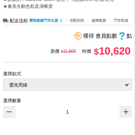
★兼具生動色彩及清晰度
配送流程
寶島眼鏡門市出貨
宅配到府
超商取貨
門市取貨
?
獲得 會員點數
點
10,620
原價
11,800
特價
選擇款式
選擇數量