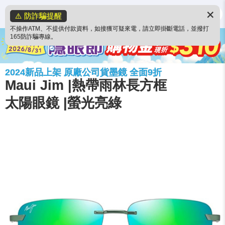
✕
⚠️ 防詐騙提醒
不操作ATM、不提供付款資料，如接獲可疑來電，請立即掛斷電話，並撥打
165防詐騙專線。
2024新品上架 原廠公司貨墨鏡 全面9折
Maui Jim |熱帶雨林長方框
太陽眼鏡 |螢光亮綠