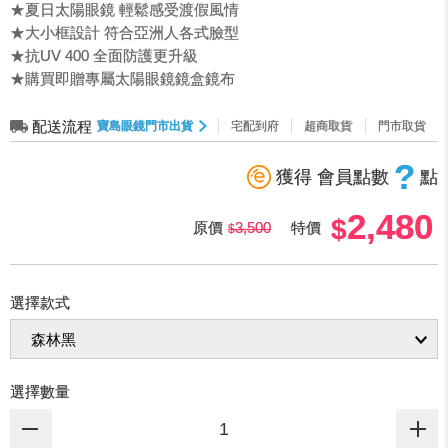
★夏日太陽眼鏡 輕鬆感受渡假風情
★大小框設計 符合亞洲人各式臉型
★抗UV 400 全面防護更升級
★購買即贈專屬太陽眼鏡鏡盒鏡布
配送流程
寶島眼鏡門市出貨
宅配到府
超商取貨
門市取貨
?
獲得 會員點數
點
2,480
原價
3,500
特價
選擇款式
選擇數量