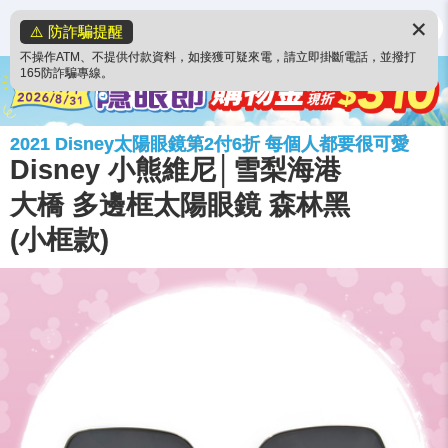
✕
⚠️ 防詐騙提醒
不操作ATM、不提供付款資料，如接獲可疑來電，請立即掛斷電話，並撥打
165防詐騙專線。
2021 Disney太陽眼鏡第2付6折 每個人都要很可愛
Disney 小熊維尼│雪梨海港
大橋 多邊框太陽眼鏡 森林黑
(小框款)