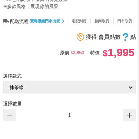
☀多款風格，展現你的風采
配送流程
寶島眼鏡門市出貨
宅配到府
超商取貨
門市取貨
?
獲得 會員點數
點
1,995
原價
2,850
特價
選擇款式
選擇數量