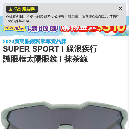
✕
⚠️ 防詐騙提醒
不操作ATM、不提供付款資料，如接獲可疑來電，請立即掛斷電話，並撥打
165防詐騙專線。
2024寶島眼鏡獨家專賣品牌
SUPER SPORT l 綠浪疾行
護眼框太陽眼鏡 l 抹茶綠