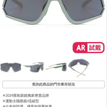
查詢此商品的門市庫存狀況
☀2024寶島眼鏡獨家專賣品牌
☀運動太陽眼鏡▪︎流線型
☀出色的防護，優異的視覺效果