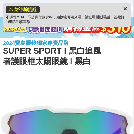
✕
⚠️ 防詐騙提醒
不操作ATM、不提供付款資料，如接獲可疑來電，請立即掛斷電話，並撥打
165防詐騙專線。
2024寶島眼鏡獨家專賣品牌
SUPER SPORT l 黑白追風
者護眼框太陽眼鏡 l 黑白