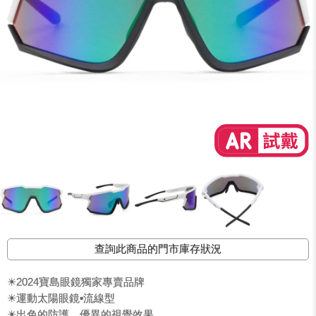
查詢此商品的門市庫存狀況
☀2024寶島眼鏡獨家專賣品牌
☀運動太陽眼鏡▪︎流線型
☀出色的防護，優異的視覺效果