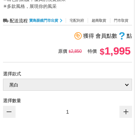
☀多款風格，展現你的風采
配送流程
寶島眼鏡門市出貨
宅配到府
超商取貨
門市取貨
?
獲得 會員點數
點
1,995
原價
2,850
特價
選擇款式
選擇數量