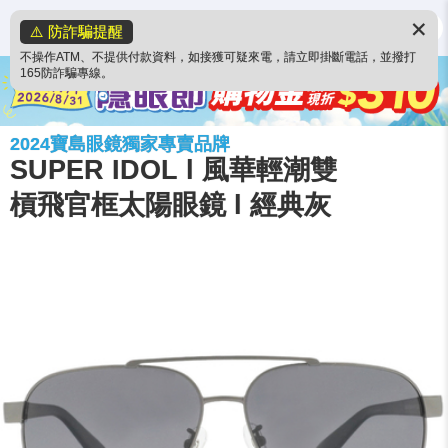
✕
⚠️ 防詐騙提醒
不操作ATM、不提供付款資料，如接獲可疑來電，請立即掛斷電話，並撥打
165防詐騙專線。
2024寶島眼鏡獨家專賣品牌
SUPER IDOL l 風華輕潮雙
槓飛官框太陽眼鏡 l 經典灰