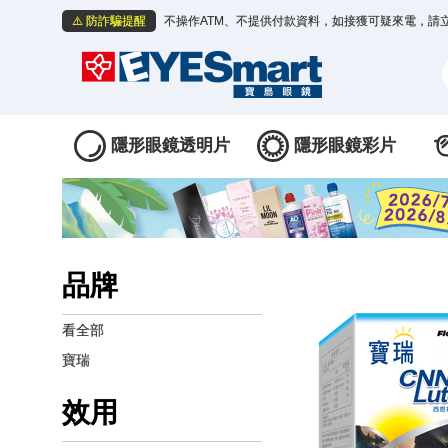
⚠️ 防詐騙提醒
不操作ATM、不提供付款資料，如接獲可疑來電，請
隱形眼鏡透明片
隱形眼鏡彩片
品牌
看全部
寶瑞
效用