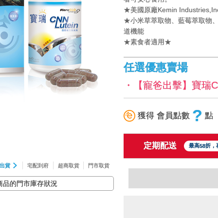
★美國原廠Kemin Industri
★小米草萃取物、藍莓萃取物、
道機能
★素食者適用★
任選優惠賣場
・【寵爸出擊】寶瑞CN
?
獲得 會員點數
點
定期配送
最高
折，
58
出貨
宅配到府
超商取貨
門市取貨
商品的門市庫存狀況