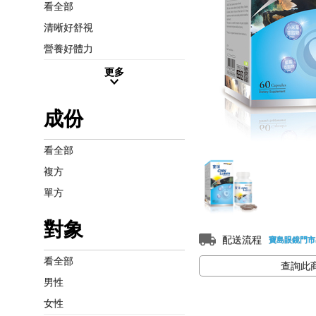
看全部
清晰好舒視
營養好體力
更多
成份
看全部
複方
單方
對象
配送流程
寶島眼鏡門市
看全部
查詢此
男性
女性