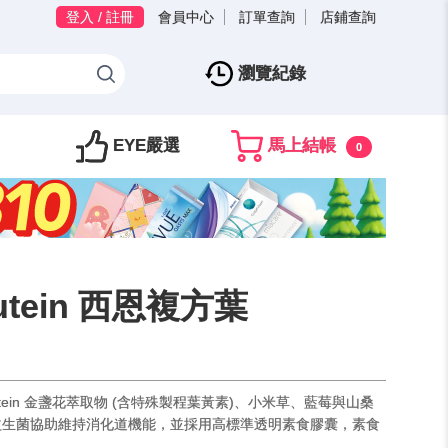
登入 / 註冊
會員中心
訂單查詢
店鋪查詢
瀏覽紀錄
EYE嚴選
馬上結帳
0
utein 西恩複方葉
Lutein 金盞花萃取物 (含特殊製程葉黃素)、小米草、藍莓與山桑
益生菌協助維持消化道機能，並採用高標準透明素食膠囊，素食