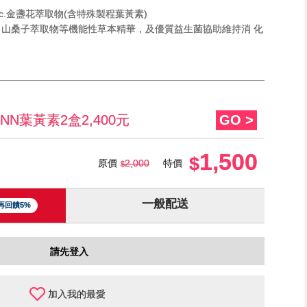
es,Inc.金盞花萃取物(含特殊製程葉黃素)
山桑子萃取物等機能性草本精華，及優質益生菌協助維持消 化
N葉黃素2盒2,400元
GO >
1,500
原價
2,000
特價
一般配送
再回饋5%
請先登入
加入我的最愛