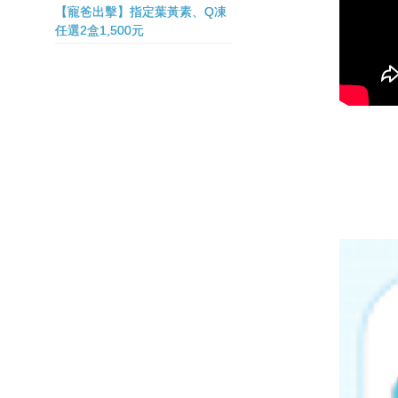
【寵爸出擊】指定葉黃素、Q凍
任選2盒1,500元