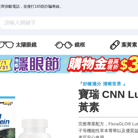
立即掛斷電話，並撥打165防詐騙專線。
太陽眼鏡
鏡框
葉黃素
『好瞰滿分 清晰世界 』
寶瑞 CNN L
黃素
完整專業配方，FloraGLO® 
子等機能性草本菁華以及優質
者可安心食用。