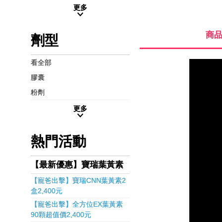
更多
商
劑型
看全部
膠囊
粉劑
更多
熱門活動
【最新優惠】寶瑞葉黃素
【寵爸出擊】寶瑞CNN葉黃素2
盒2,400元
【寵爸出擊】全方位EX葉黃素
90顆超值價2,400元