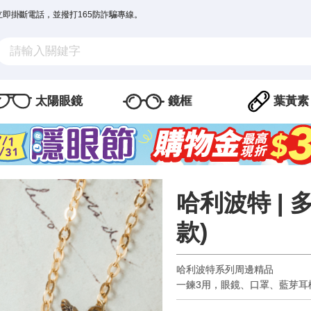
立即掛斷電話，並撥打165防詐騙專線。
太陽眼鏡
鏡框
葉黃素
哈利波特 |
款)
哈利波特系列周邊精品
一鍊3用，眼鏡、口罩、藍芽耳