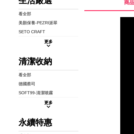
生活嚴選
商
看全部
美顏保養-PEZRI派翠
SETO CRAFT
更多
清潔收納
看全部
德國蔡司
SOFT99-清潔噴霧
更多
永續特惠