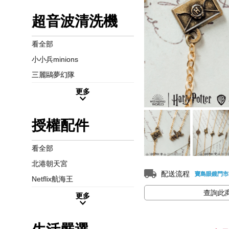
超音波清洗機
看全部
小小兵minions
三麗鷗夢幻隊
更多
授權配件
看全部
北港朝天宮
配送流程
寶島眼鏡門市
Netflix航海王
查詢此
更多