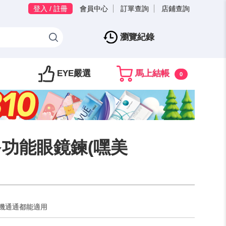
登入 / 註冊
會員中心
訂單查詢
店鋪查詢
瀏覽紀錄
EYE嚴選
馬上結帳
0
 多功能眼鏡鍊(嘿美
機通通都能適用