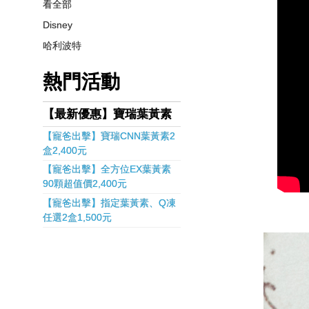
看全部
Disney
哈利波特
熱門活動
【最新優惠】寶瑞葉黃素
【寵爸出擊】寶瑞CNN葉黃素2
盒2,400元
【寵爸出擊】全方位EX葉黃素
90顆超值價2,400元
【寵爸出擊】指定葉黃素、Q凍
任選2盒1,500元