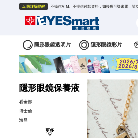
⚠️ 防詐騙提醒
不操作ATM、不提供付款資料，如接獲可疑來電，請
隱形眼鏡透明片
隱形眼鏡彩片
隱形眼鏡保養液
看全部
博士倫
海昌
更多