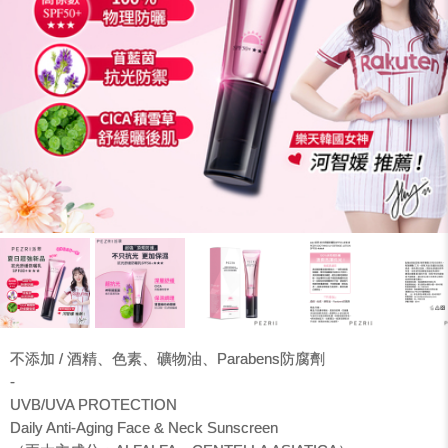
不添加 / 酒精、色素、礦物油、Parabens防腐劑
-
UVB/UVA PROTECTION
Daily Anti-Aging Face & Neck Sunscreen