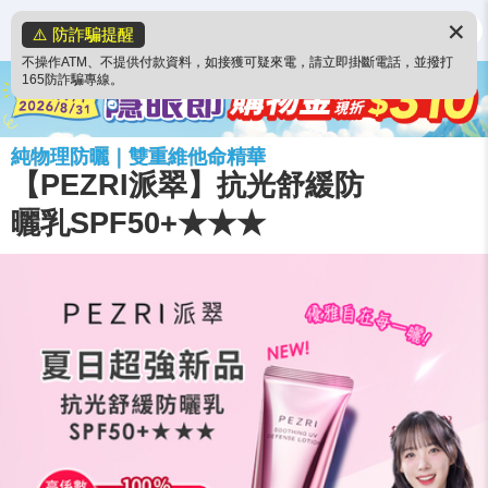
✕
⚠️ 防詐騙提醒
不操作ATM、不提供付款資料，如接獲可疑來電，請立即掛斷電話，並撥打
165防詐騙專線。
純物理防曬｜雙重維他命精華
【PEZRI派翠】抗光舒緩防
曬乳SPF50+★★★