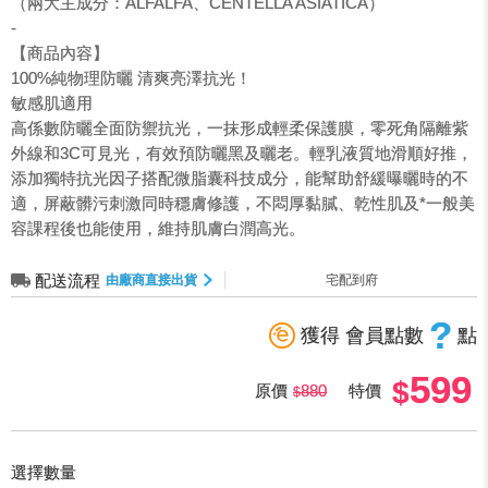
（兩大主成分：ALFALFA、CENTELLA ASIATICA）
-
【商品內容】
100%純物理防曬 清爽亮澤抗光！
敏感肌適用
高係數防曬全面防禦抗光，一抹形成輕柔保護膜，零死角隔離紫
外線和3C可見光，有效預防曬黑及曬老。輕乳液質地滑順好推，
添加獨特抗光因子搭配微脂囊科技成分，能幫助舒緩曝曬時的不
適，屏蔽髒污刺激同時穩膚修護，不悶厚黏膩、乾性肌及*一般美
容課程後也能使用，維持肌膚白潤高光。
配送流程
由廠商直接出貨
宅配到府
?
獲得 會員點數
點
599
原價
880
特價
選擇數量