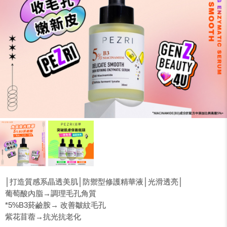
│打造質感系晶透美肌│防禦型修護精華液│光滑透亮│
葡萄酸內脂→調理毛孔角質
*5%B3菸鹼胺→ 改善皺紋毛孔
紫花苜蓿→抗光抗老化