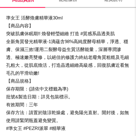
準女王 活酵煥膚精華液30ml
【商品內容】
突破肌膚休眠期!! 煥發輕瑩細緻 打造 #質感系晶透美肌
全新角質發光精華液-1滴蘊含98%高純度酵母精華，淨透、穩
膚、保濕三效!運用二裂酵母益生質活酵能量，深層導潤滲
透、極速嫩亮雙修，以絕佳的修護力終結老廢角質粗糙及毛細
孔粗大，從肌底煥活，打造晶透細緻高級感，回復肌膚近看無
毛孔的平滑幼嫩!
【商品規格】
保存期限：(請依中文標籤為準)
批號&製造日期：詳見包裝標示。
有效期間：三年
保存方法：請置於陰涼乾燥處，避免陽光直射。開封後，如無
使用請緊閉瓶蓋避免變質。
#準女王 #PEZRI派翠 #精華液