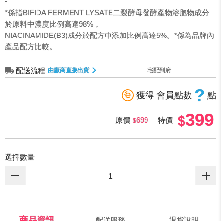
-
*係指BIFIDA FERMENT LYSATE二裂酵母發酵產物溶胞物成分
於原料中濃度比例高達98%，
NIACINAMIDE(B3)成分於配方中添加比例高達5%。*係為品牌內
產品配方比較。
配送流程
由廠商直接出貨
宅配到府
?
獲得 會員點數
點
399
原價
699
特價
選擇數量
商品資訊
配送服務
退貨說明