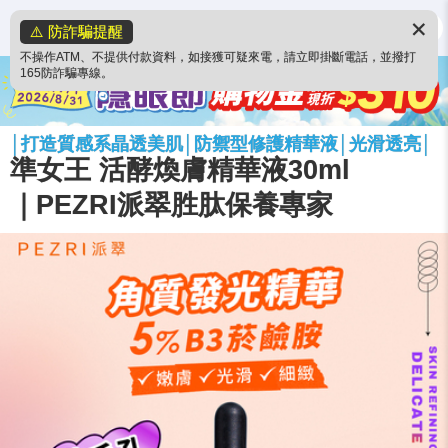
✕
⚠️ 防詐騙提醒
不操作ATM、不提供付款資料，如接獲可疑來電，請立即掛斷電話，並撥打
165防詐騙專線。
│打造質感系晶透美肌│防禦型修護精華液│光滑透亮│
準女王 活酵煥膚精華液30ml
｜PEZRI派翠胜肽保養專家