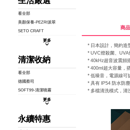
生活嚴選
看全部
美顏保養-PEZRI派翠
商
SETO CRAFT
更多
* 日本設計，簡約
* UVC燈殺菌、U
清潔收納
* 40kHz超音波震
* 400ml超大容量
看全部
* 低噪音，電源線
德國蔡司
* 具有 IP54 防水防
SOFT99-清潔噴霧
* 多檔清洗模式，清
更多
永續特惠