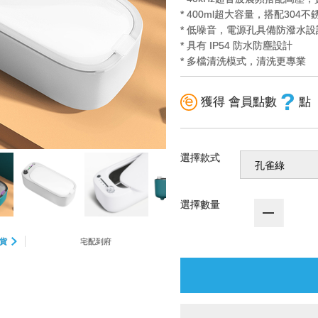
* 400ml超大容量，搭配304
* 低噪音，電源孔具備防潑水
* 具有 IP54 防水防塵設計
* 多檔清洗模式，清洗更專業
?
獲得 會員點數
點
選擇款式
選擇數量
貨
宅配到府