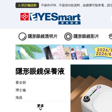
⚠️ 防詐騙提醒
不操作ATM、不提供付款資料，如接獲可疑來電，請
隱形眼鏡透明片
隱形眼鏡彩片
隱形眼鏡保養液
看全部
博士倫
海昌
更多