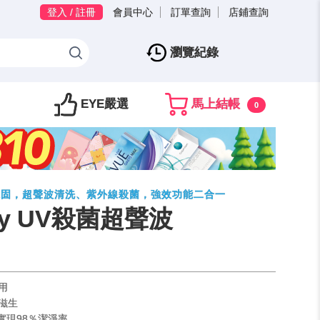
登入 / 註冊
會員中心
訂單查詢
店鋪查詢
瀏覽紀錄
EYE嚴選
馬上結帳
0
保固，超聲波清洗、紫外線殺菌，強效功能二合一
ry UV殺菌超聲波
用
菌滋生
，實現98％潔淨率