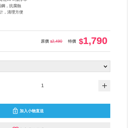
不銹鋼，抗腐蝕
設計，清理方便
1,790
原價
2,490
特價
加入小物直送