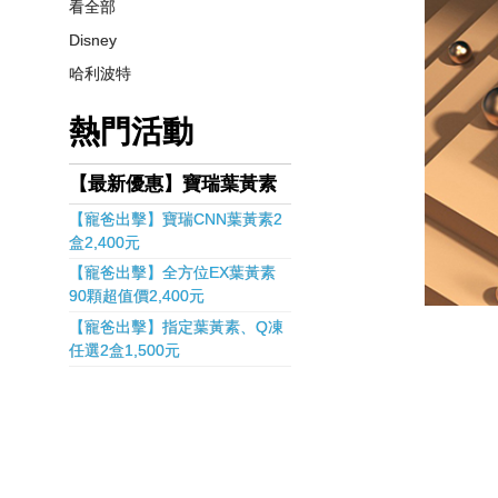
看全部
Disney
哈利波特
熱門活動
【最新優惠】寶瑞葉黃素
【寵爸出擊】寶瑞CNN葉黃素2
盒2,400元
【寵爸出擊】全方位EX葉黃素
90顆超值價2,400元
【寵爸出擊】指定葉黃素、Q凍
任選2盒1,500元