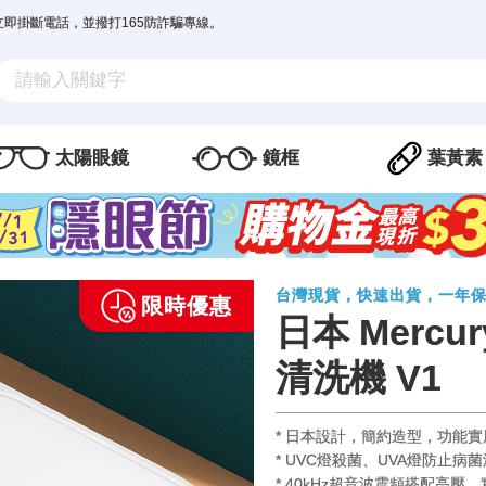
立即掛斷電話，並撥打165防詐騙專線。
太陽眼鏡
鏡框
葉黃素
台灣現貨，快速出貨，一年
日本 Mercu
清洗機 V1
* 日本設計，簡約造型，功能實
* UVC燈殺菌、UVA燈防止病
* 40kHz超音波震頻搭配高壓