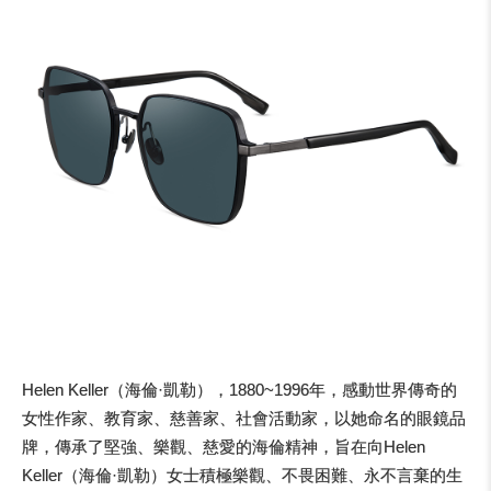
Helen Keller（海倫·凱勒），1880~1996年，感動世界傳奇的
女性作家、教育家、慈善家、社會活動家，以她命名的眼鏡品
牌，傳承了堅強、樂觀、慈愛的海倫精神，旨在向Helen
Keller（海倫·凱勒）女士積極樂觀、不畏困難、永不言棄的生