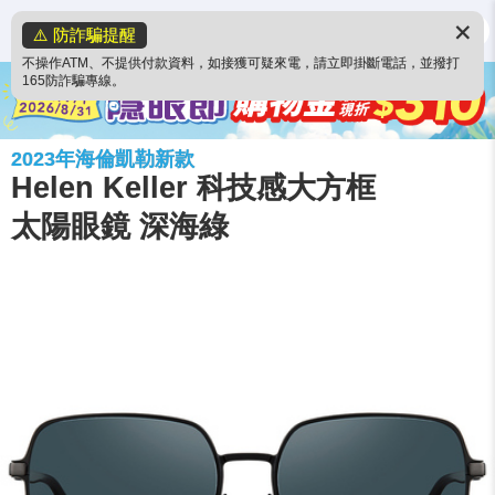
✕
⚠️ 防詐騙提醒
不操作ATM、不提供付款資料，如接獲可疑來電，請立即掛斷電話，並撥打
165防詐騙專線。
2023年海倫凱勒新款
Helen Keller 科技感大方框
太陽眼鏡 深海綠