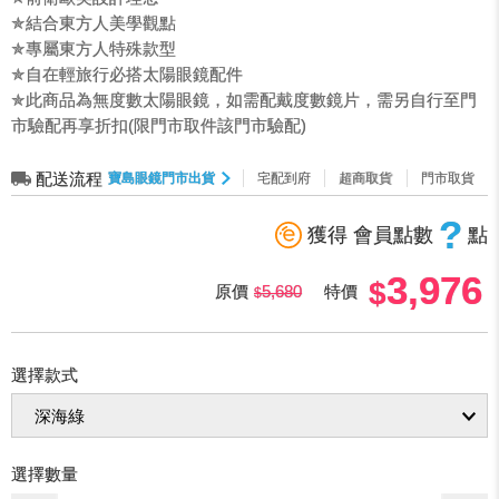
✯結合東方人美學觀點
✯專屬東方人特殊款型
✯自在輕旅行必搭太陽眼鏡配件
✯此商品為無度數太陽眼鏡，如需配戴度數鏡片，需另自行至門
市驗配再享折扣(限門市取件該門市驗配)
配送流程
寶島眼鏡門市出貨
宅配到府
超商取貨
門市取貨
?
獲得 會員點數
點
3,976
原價
5,680
特價
選擇款式
選擇數量