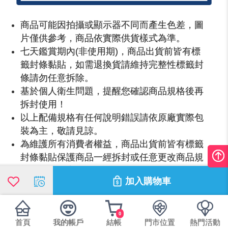
商品可能因拍攝或顯示器不同而產生色差，圖
片僅供參考，商品依實際供貨樣式為準。
七天鑑賞期內(非使用期)，商品出貨前皆有標
籤封條黏貼，如需退換貨請維持完整性標籤封
條請勿任意拆除。
基於個人衛生問題，提醒您確認商品規格後再
拆封使用！
以上配備規格有任何說明錯誤請依原廠實際包
裝為主，敬請見諒。
為維護所有消費者權益，商品出貨前皆有標籤
封條黏貼保護商品一經拆封或任意更改商品規
格，視同放棄7日鑑賞期保證。
加入購物車
本產品規格
0
Helen Keller
品牌：
首頁
我的帳戶
結帳
門市位置
熱門活動