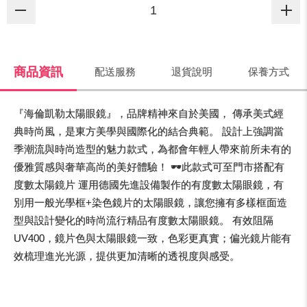
商品資訊
配送服務
退貨說明
保養方式
『海倫凱勒太陽眼鏡』，品牌精神來自於美國， 傳承美式經
典時尚風，是東方美學與國際化的結合典範。 設計上強調當
季潮流與時尚造型的魅力款式，為都會年輕人帶來前所未有的
優雅質感與奢華高尚的美好體驗！ 🕶️此款式可至門市搭配有
度數太陽鏡片 運用德國先進設備製作的有度數太陽眼鏡，有
別用一般光學框+染色鏡片的太陽眼鏡，讓您擁有多樣框面造
型與設計變化的時尚流行精品有度數太陽眼鏡。 有效阻隔
UV400，鏡片色與太陽眼鏡一致，色彩更真實；偏光鏡片能有
效梳理進光光源，提供更加清晰的透視度與感受。