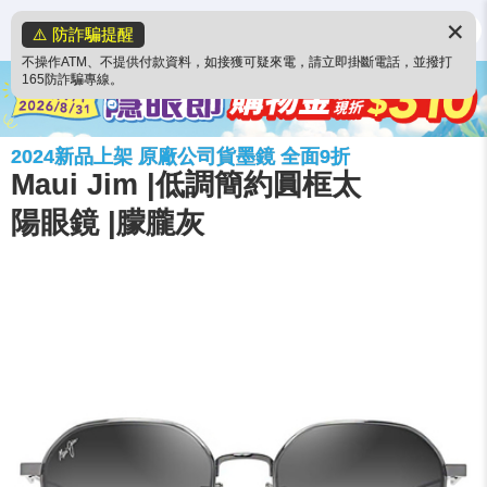
✕
⚠️ 防詐騙提醒
不操作ATM、不提供付款資料，如接獲可疑來電，請立即掛斷電話，並撥打
165防詐騙專線。
2024新品上架 原廠公司貨墨鏡 全面9折
Maui Jim |低調簡約圓框太
陽眼鏡 |朦朧灰