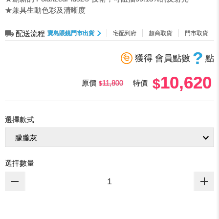
★兼具生動色彩及清晰度
配送流程
寶島眼鏡門市出貨
宅配到府
超商取貨
門市取貨
?
獲得 會員點數
點
10,620
原價
11,800
特價
選擇款式
選擇數量