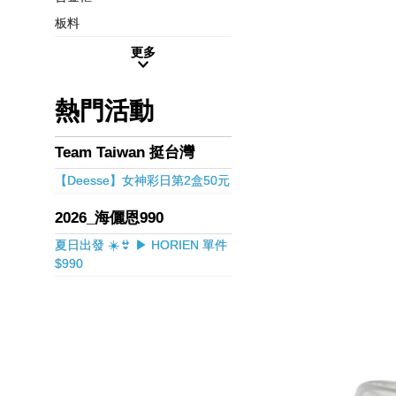
板料
更多
熱門活動
Team Taiwan 挺台灣
【Deesse】女神彩日第2盒50元
2026_海儷恩990
夏日出發 ☀️👙 ▶ HORIEN 單件
$990