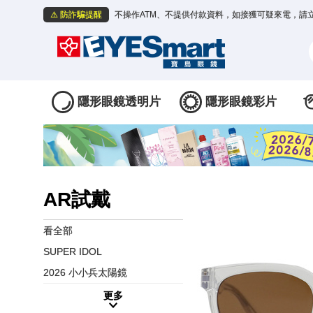
⚠️ 防詐騙提醒
不操作ATM、不提供付款資料，如接獲可疑來電，請
隱形眼鏡透明片
隱形眼鏡彩片
AR試戴
看全部
SUPER IDOL
2026 小小兵太陽鏡
更多