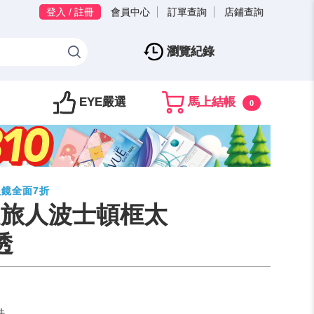
登入 / 註冊
會員中心
訂單查詢
店鋪查詢
瀏覽紀錄
EYE嚴選
馬上結帳
0
眼鏡全面7折
潮趣旅人波士頓框太
透
件