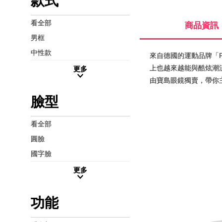
款式
看全部
商品資訊
男框
中性款
來自德國的運動品牌「
上也越來越能與酷炫潮流
更多
由寶島眼鏡獨賣，帶你
臉型
看全部
圓臉
國字臉
更多
功能