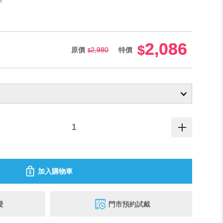
2,086
原價
2,980
特價
加入購物車
愛
門市預約試戴