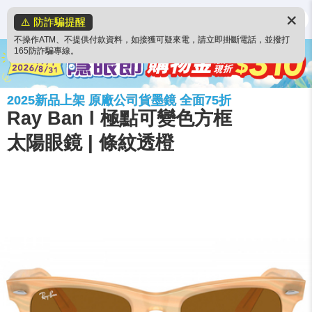
✕
⚠️ 防詐騙提醒
不操作ATM、不提供付款資料，如接獲可疑來電，請立即掛斷電話，並撥打
165防詐騙專線。
2025新品上架 原廠公司貨墨鏡 全面75折
Ray Ban l 極點可變色方框
太陽眼鏡 | 條紋透橙