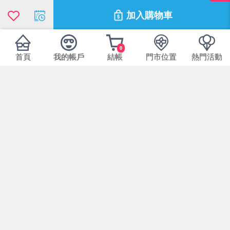
加入購物車
0
商品可能因拍攝或顯示器不同而產生色差，圖
首頁
我的帳戶
結帳
門市位置
熱門活動
片僅供參考，商品依實際供貨樣式為準。
七天鑑賞期內(非使用期)，商品出貨前皆有標
籤封條黏貼，如需退換貨請維持完整性標籤封
條請勿任意拆除。
基於個人衛生問題，提醒您確認商品規格後再
拆封使用！
以上配備規格有任何說明錯誤請依原廠實際包
裝為主，敬請見諒。
為維護所有消費者權益，商品出貨前皆有標籤
封條黏貼保護商品一經拆封或任意更改商品規
格，視同放棄7日鑑賞期保證。