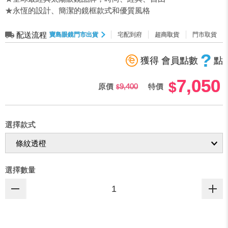
★永恆的設計、簡潔的鏡框款式和優質風格
配送流程
寶島眼鏡門市出貨
宅配到府
超商取貨
門市取貨
?
獲得 會員點數
點
7,050
原價
9,400
特價
選擇款式
選擇數量