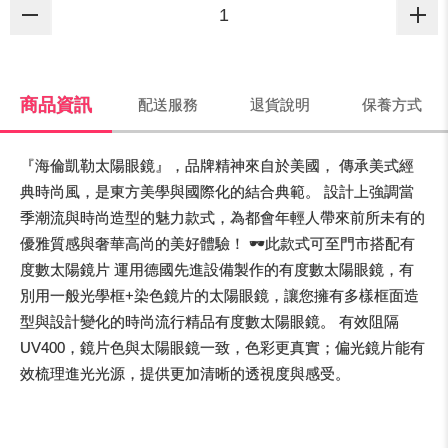
商品資訊
配送服務
退貨說明
保養方式
『海倫凱勒太陽眼鏡』，品牌精神來自於美國， 傳承美式經
典時尚風，是東方美學與國際化的結合典範。 設計上強調當
季潮流與時尚造型的魅力款式，為都會年輕人帶來前所未有的
優雅質感與奢華高尚的美好體驗！ 🕶️此款式可至門市搭配有
度數太陽鏡片 運用德國先進設備製作的有度數太陽眼鏡，有
別用一般光學框+染色鏡片的太陽眼鏡，讓您擁有多樣框面造
型與設計變化的時尚流行精品有度數太陽眼鏡。 有效阻隔
UV400，鏡片色與太陽眼鏡一致，色彩更真實；偏光鏡片能有
效梳理進光光源，提供更加清晰的透視度與感受。