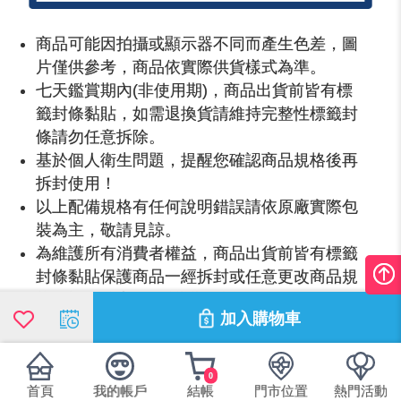
商品可能因拍攝或顯示器不同而產生色差，圖
片僅供參考，商品依實際供貨樣式為準。
七天鑑賞期內(非使用期)，商品出貨前皆有標
籤封條黏貼，如需退換貨請維持完整性標籤封
條請勿任意拆除。
基於個人衛生問題，提醒您確認商品規格後再
拆封使用！
以上配備規格有任何說明錯誤請依原廠實際包
裝為主，敬請見諒。
為維護所有消費者權益，商品出貨前皆有標籤
封條黏貼保護商品一經拆封或任意更改商品規
格，視同放棄7日鑑賞期保證。
加入購物車
本產品規格
0
Helen Keller
品牌：
首頁
我的帳戶
結帳
門市位置
熱門活動