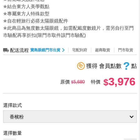
✯結合東方人美學觀點
✯專屬東方人特殊款型
✯自在輕旅行必搭太陽眼鏡配件
✯此商品為無度數太陽眼鏡，如需配戴度數鏡片，需另自行至門
市驗配再享折扣(限門市取件該門市驗配)
配送流程
寶島眼鏡門市出貨
宅配到府
超商取貨
門市取貨
?
獲得 會員點數
點
3,976
原價
5,680
特價
選擇款式
選擇數量