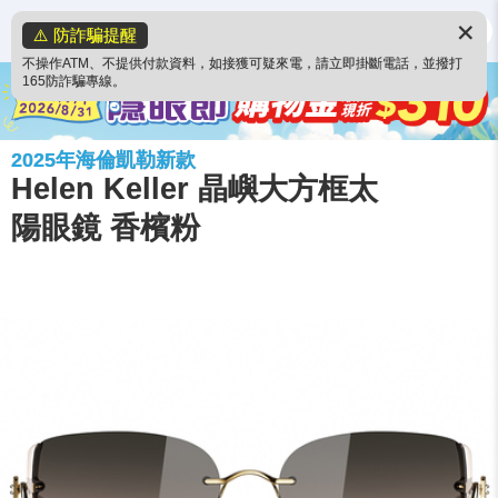
✕
⚠️ 防詐騙提醒
不操作ATM、不提供付款資料，如接獲可疑來電，請立即掛斷電話，並撥打
165防詐騙專線。
2025年海倫凱勒新款
Helen Keller 晶嶼大方框太
陽眼鏡 香檳粉