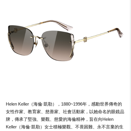
Helen Keller（海倫·凱勒），1880~1996年，感動世界傳奇的
女性作家、教育家、慈善家、社會活動家，以她命名的眼鏡品
牌，傳承了堅強、樂觀、慈愛的海倫精神，旨在向Helen
Keller（海倫·凱勒）女士積極樂觀、不畏困難、永不言棄的生