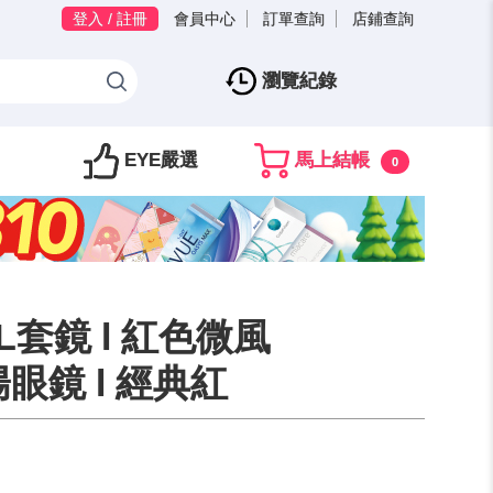
登入 / 註冊
會員中心
訂單查詢
店鋪查詢
瀏覽紀錄
EYE嚴選
馬上結帳
0
OL套鏡 l 紅色微風
眼鏡 l 經典紅