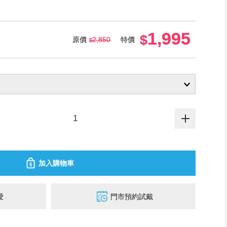
1,995
原價
2,850
特價
加入購物車
愛
門市預約試戴