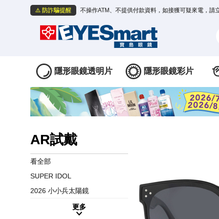
⚠️ 防詐騙提醒
不操作ATM、不提供付款資料，如接獲可疑來電，請
隱形眼鏡透明片
隱形眼鏡彩片
AR試戴
看全部
SUPER IDOL
2026 小小兵太陽鏡
更多