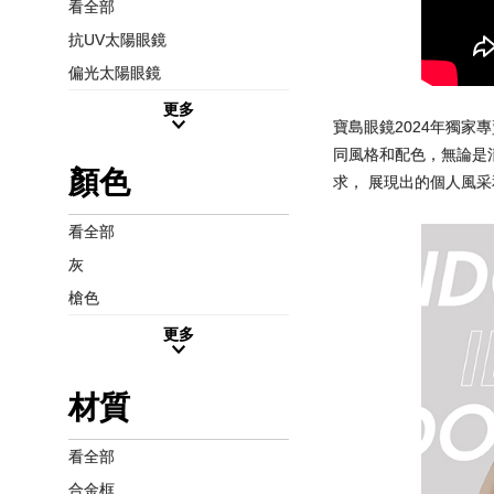
看全部
抗UV太陽眼鏡
偏光太陽眼鏡
更多
寶島眼鏡2024年獨家專
同風格和配色，無論是清
顏色
求， 展現出的個人風采
看全部
灰
槍色
更多
材質
看全部
合金框