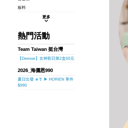
板料
更多
熱門活動
Team Taiwan 挺台灣
【Deesse】女神彩日第2盒50元
2026_海儷恩990
夏日出發 ☀️👙 ▶ HORIEN 單件
$990