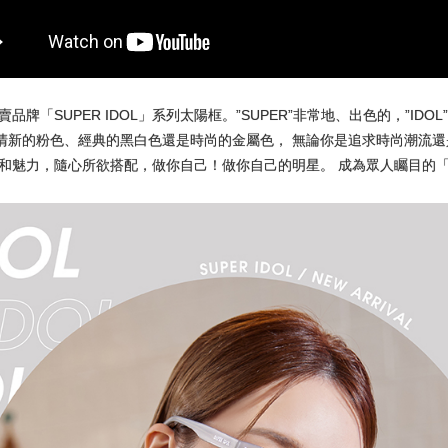
賣品牌「SUPER IDOL」系列太陽框。”SUPER”非常地、出色的，”I
新的粉色、經典的黑白色還是時尚的金屬色， 無論你是追求時尚潮流還是獨
和魅力，隨心所欲搭配，做你自己！做你自己的明星。 成為眾人矚目的「SU