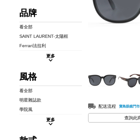
品牌
看全部
SAINT LAURENT-太陽框
Ferrari法拉利
更多
風格
看全部
明星雜誌款
配送流程
寶島眼鏡門市
學院風
查詢此
更多