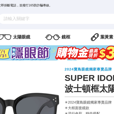
立即掛斷電話，並撥打165防詐騙專線。
太陽眼鏡
鏡框
葉黃素
2024寶島眼鏡獨家專賣品牌
SUPER ID
波士頓框太陽
☀2024寶島眼鏡獨家專賣品牌
☀大框面套鏡款
☀流行色彩，時尚搭配