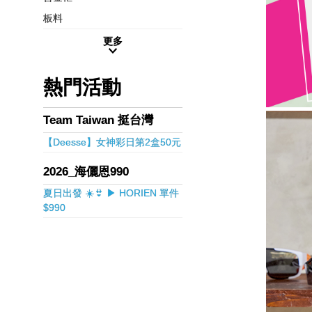
板料
更多
熱門活動
Team Taiwan 挺台灣
【Deesse】女神彩日第2盒50元
2026_海儷恩990
夏日出發 ☀️👙 ▶ HORIEN 單件
$990