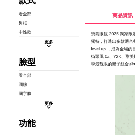
款式
看全部
商品資訊
男框
中性款
寶島眼鏡 2025 獨家
獨特，打造出多款適合
更多
level up ，成
街頭風 👟、Y2K、
臉型
季最靓眼的親子組合👶🕶️
看全部
圓臉
國字臉
更多
功能