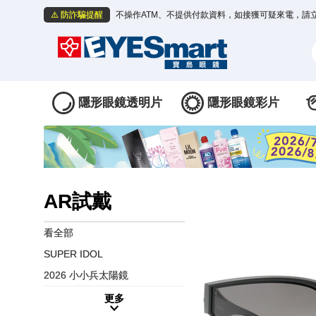
⚠️ 防詐騙提醒
不操作ATM、不提供付款資料，如接獲可疑來電，請
隱形眼鏡透明片
隱形眼鏡彩片
AR試戴
看全部
SUPER IDOL
2026 小小兵太陽鏡
更多