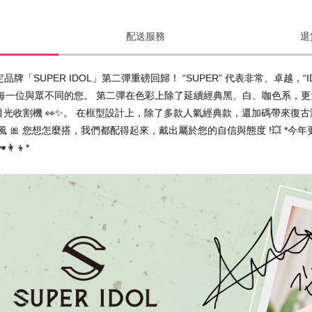
配送服務
退
限定品牌「SUPER IDOL」第二彈重磅回歸！ “SUPER” 代表非常、卓
每一位與眾不同的您。 第二彈在色彩上除了延續經典黑、白、咖色系，更
為全場的目光收割機 👀✨。 在框型設計上，除了多款人氣經典款，還加碼帶
甜美風 🎀 您想怎麼搭，我們都配得起來，戴出屬於您的自信與態度 !💥 
‍👦*