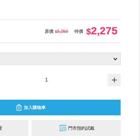
2,275
原價
3,250
特價
加入購物車
愛
門市預約試戴