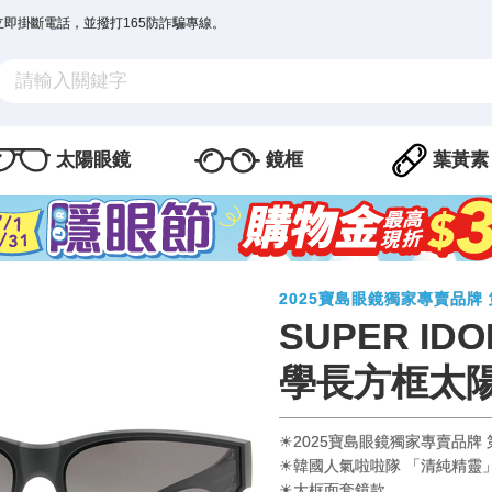
立即掛斷電話，並撥打165防詐騙專線。
太陽眼鏡
鏡框
葉黃素
2025寶島眼鏡獨家專賣品牌 
SUPER IDO
學長方框太陽
☀2025寶島眼鏡獨家專賣品牌 第
☀韓國人氣啦啦隊 「清純精靈」
☀大框面套鏡款