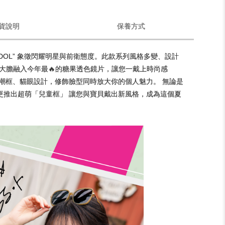
貨說明
保養方式
越，“IDOL” 象徵閃耀明星與前衛態度。此款系列風格多變、設計
大膽融入今年最🔥的糖果透色鏡片，讓您一戴上時尚感
來復古潮框、貓眼設計，修飾臉型同時放大你的個人魅力。 無論是
*今年更推出超萌「兒童框」 讓您與寶貝戴出新風格，成為這個夏