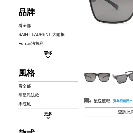
品牌
看全部
SAINT LAURENT-太陽框
Ferrari法拉利
更多
風格
看全部
明星雜誌款
配送流程
寶島眼鏡門市
學院風
查詢此
更多