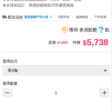
★永恆的設計、簡潔的鏡框款式和優質風格
配送流程
寶島眼鏡門市出貨
宅配到府
超商取貨
門市取貨
?
獲得 會員點數
點
5,738
原價
7,650
特價
選擇款式
選擇數量