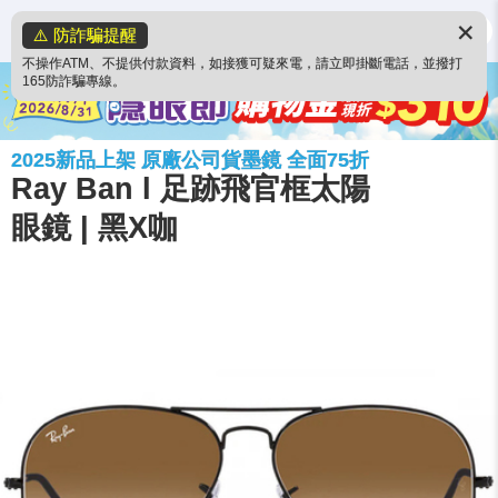
✕
⚠️ 防詐騙提醒
不操作ATM、不提供付款資料，如接獲可疑來電，請立即掛斷電話，並撥打
165防詐騙專線。
2025新品上架 原廠公司貨墨鏡 全面75折
Ray Ban l 足跡飛官框太陽
眼鏡 | 黑X咖