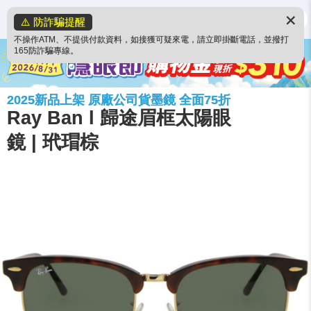
✕
⚠️ 防詐騙提醒
不操作ATM、不提供付款資料，如接獲可疑來電，請立即掛斷電話，並撥打
165防詐騙專線。
2025新品上架 原廠公司貨墨鏡 全面75折
Ray Ban l 歸途眉框太陽眼
鏡 | 玳瑁棕