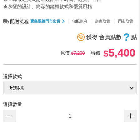
★永恆的設計、簡潔的鏡框款式和優質風格
配送流程
寶島眼鏡門市出貨
宅配到府
超商取貨
門市取貨
?
獲得 會員點數
點
5,400
原價
7,200
特價
選擇款式
選擇數量