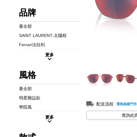
品牌
看全部
SAINT LAURENT-太陽框
Ferrari法拉利
更多
風格
看全部
明星雜誌款
配送流程
寶島眼鏡門市
學院風
查詢此
更多