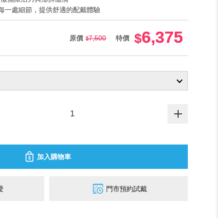
重每一處細節，提供舒適的配戴體驗
6,375
原價
7,500
特價
加入購物車
愛
門市預約試戴