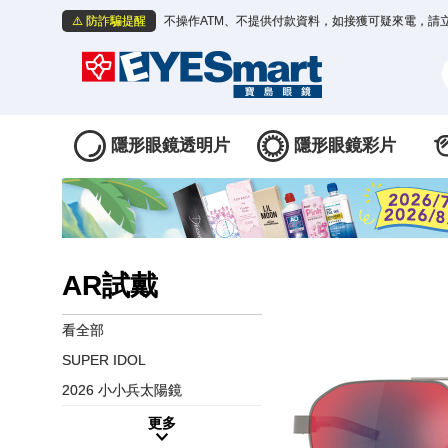
⚠️ 防詐騙提醒
不操作ATM、不提供付款資料，如接獲可疑來電，請
隱形眼鏡透明片
隱形眼鏡彩片
AR試戴
看全部
SUPER IDOL
2026 小小兵太陽鏡
更多