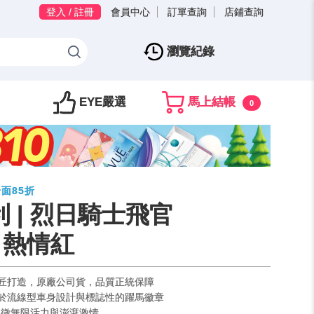
登入 / 註冊
會員中心
訂單查詢
店鋪查詢
瀏覽紀錄
EYE嚴選
馬上結帳
0
全面85折
拉利 | 烈日騎士飛官
 熱情紅
利工匠打造，原廠公司貨，品質正統保障
感源於流線型車身設計與標誌性的躍馬徽章
紅色，象徵無限活力與澎湃激情