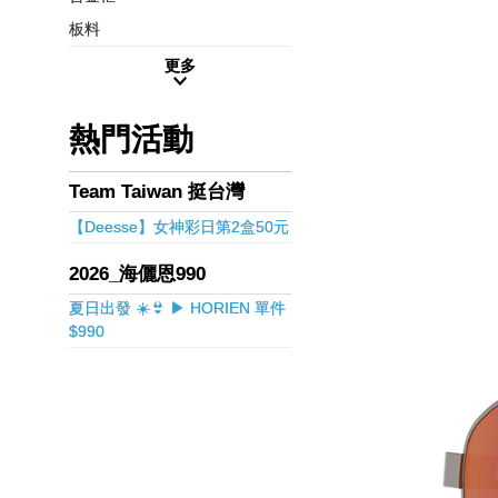
板料
更多
熱門活動
Team Taiwan 挺台灣
【Deesse】女神彩日第2盒50元
2026_海儷恩990
夏日出發 ☀️👙 ▶ HORIEN 單件
$990