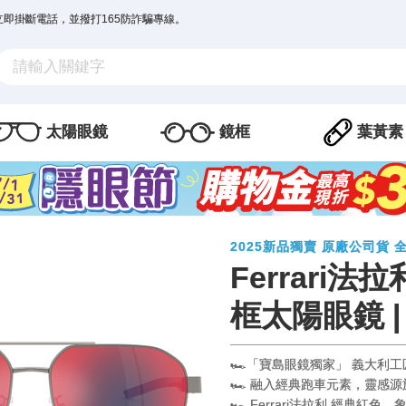
立即掛斷電話，並撥打165防詐騙專線。
太陽眼鏡
鏡框
葉黃素
2025新品獨賣 原廠公司貨 
Ferrari法
框太陽眼鏡 |
🏎️「寶島眼鏡獨家」 義大
🏎️ 融入經典跑車元素，靈
🏎️ Ferrari法拉利 經典