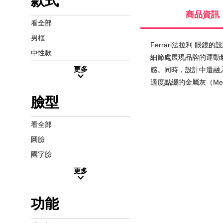
款式
商品資訊
看全部
男框
Ferrari法拉利 
中性款
細節處展現品牌的運動氣質
更多
感。同時，設計中還融入了
適度點綴的金屬灰（Met
臉型
看全部
圓臉
國字臉
更多
功能