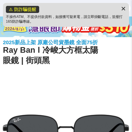
✕
⚠️ 防詐騙提醒
不操作ATM、不提供付款資料，如接獲可疑來電，請立即掛斷電話，並撥打
165防詐騙專線。
2025新品上架 原廠公司貨墨鏡 全面75折
Ray Ban l 冷峻大方框太陽
眼鏡 | 街頭黑