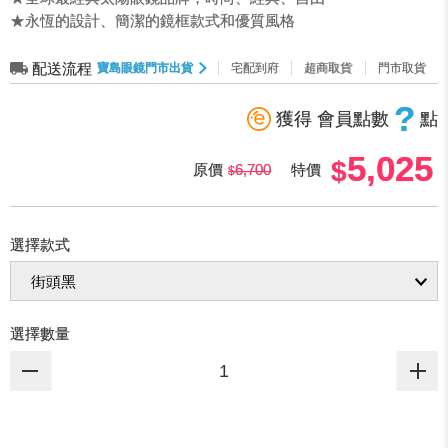
★永恆的設計、簡潔的鏡框款式和優質風格
配送流程
寶島眼鏡門市出貨
宅配到府
超商取貨
門市取貨
?
獲得 會員點數
點
5,025
原價
6,700
特價
選擇款式
選擇數量