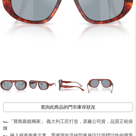
查詢此商品的門市庫存狀況
🏎️「寶島眼鏡獨家」 義大利工匠打造，原廠公司貨，品質正統保
障
🏎️ 融入經典跑車元素，靈感源於流線型車身設計與標誌性的躍馬