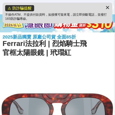
✕
⚠️ 防詐騙提醒
不操作ATM、不提供付款資料，如接獲可疑來電，請立即掛斷電話，並撥打
165防詐騙專線。
2025新品獨賣 原廠公司貨 全面85折
Ferrari法拉利 | 烈焰騎士飛
官框太陽眼鏡 | 玳瑁紅