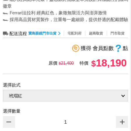
徽章
🏎️ Ferrari法拉利 經典紅色，象徵無限活力與澎湃激情
🏎️ 採用高品質材質製作，注重每一處細節，提供舒適的配戴體驗
配送流程
寶島眼鏡門市出貨
宅配到府
超商取貨
門市取貨
?
獲得 會員點數
點
18,190
原價
21,400
特價
選擇款式
選擇數量