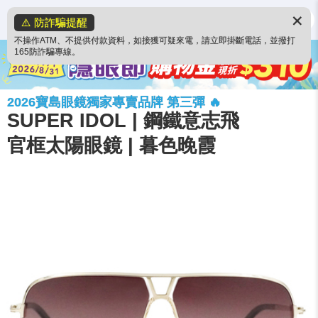
✕
⚠️ 防詐騙提醒
不操作ATM、不提供付款資料，如接獲可疑來電，請立即掛斷電話，並撥打
165防詐騙專線。
2026寶島眼鏡獨家專賣品牌 第三彈 🔥
SUPER IDOL | 鋼鐵意志飛
官框太陽眼鏡 | 暮色晚霞