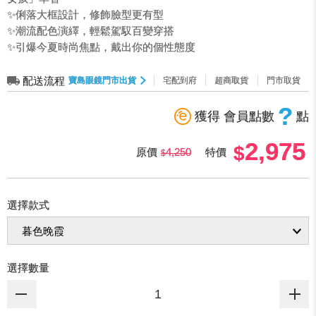
✨俐落大框設計，修飾臉型更有型
✨潮流配色演繹，輕鬆駕馭百變穿搭
✨引爆今夏時尚焦點，戴出你的個性態度
配送流程
寶島眼鏡門市出貨
宅配到府
超商取貨
門市取貨
?
獲得 會員點數
點
2,975
原價
4,250
特價
選擇款式
選擇數量