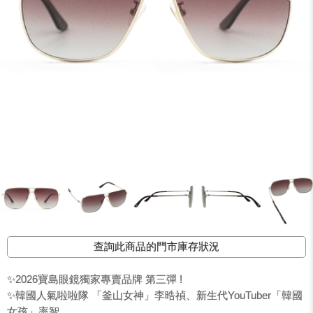
查詢此商品的門市庫存狀況
✨2026寶島眼鏡獨家專賣品牌 第三彈 !
✨韓國人氣啦啦隊 「釜山女神」李晧禎、新生代YouTuber「韓國
女孩」率智