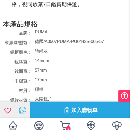
格，視同放棄7日鑑賞期保證。
本產品規格
PUMA
品牌：
德國/A0507PUMA-PU0442S-005-57
來源國/型號：
時尚灰
鏡框顏色：
145mm
鏡腳寬：
57mm
鏡面寬：
17mm
中樑寬：
膠框
材質：
太陽鏡片
鏡片材質：
男框
款式：
加入購物車
0