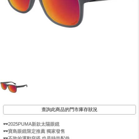
查詢此商品的門市庫存狀況
🕶️2025PUMA新款太陽眼鏡
🕶️寶島眼鏡限定推薦 獨家發售
🕶️不敗的運動穿搭 也是時尚配件