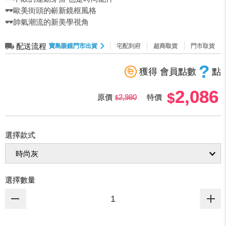
🕶️歐美街頭的嶄新鏡框風格
🕶️帥氣潮流的新美學視角
配送流程
寶島眼鏡門市出貨
宅配到府
超商取貨
門市取貨
?
獲得 會員點數
點
2,086
原價
2,980
特價
選擇款式
選擇數量