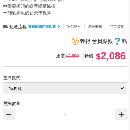
🕶️歐美街頭的嶄新鏡框風格
🕶️帥氣潮流的新美學視角
配送流程
寶島眼鏡門市出貨
宅配到府
超商取貨
門市取貨
?
獲得 會員點數
點
2,086
原價
2,980
特價
選擇款式
選擇數量