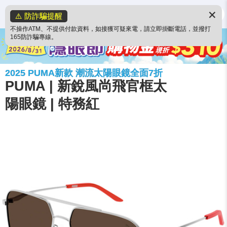
✕
⚠️ 防詐騙提醒
不操作ATM、不提供付款資料，如接獲可疑來電，請立即掛斷電話，並撥打
165防詐騙專線。
2025 PUMA新款 潮流太陽眼鏡全面7折
PUMA | 新銳風尚飛官框太
陽眼鏡 | 特務紅