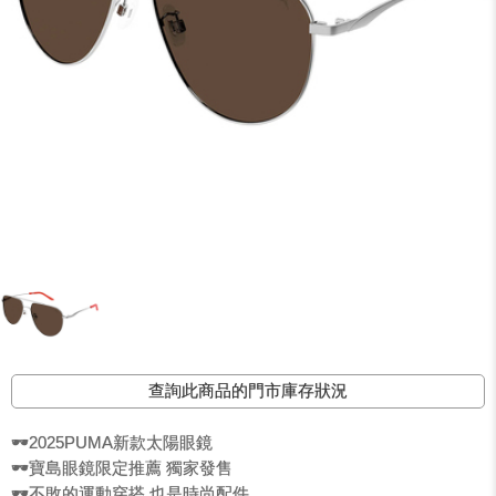
查詢此商品的門市庫存狀況
🕶️2025PUMA新款太陽眼鏡
🕶️寶島眼鏡限定推薦 獨家發售
🕶️不敗的運動穿搭 也是時尚配件