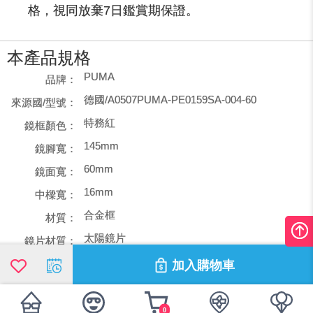
格，視同放棄7日鑑賞期保證。
本產品規格
PUMA
品牌：
德國/A0507PUMA-PE0159SA-004-60
來源國/型號：
特務紅
鏡框顏色：
145mm
鏡腳寬：
60mm
鏡面寬：
16mm
中樑寬：
合金框
材質：
太陽鏡片
鏡片材質：
男框
款式：
加入購物車
0