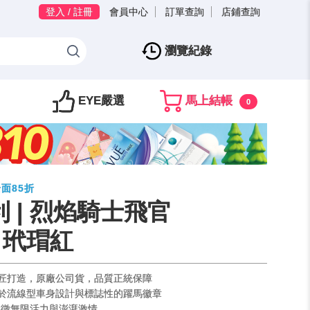
登入 / 註冊
會員中心
訂單查詢
店鋪查詢
瀏覽紀錄
EYE嚴選
馬上結帳
0
全面85折
拉利 | 烈焰騎士飛官
 玳瑁紅
利工匠打造，原廠公司貨，品質正統保障
感源於流線型車身設計與標誌性的躍馬徽章
紅色，象徵無限活力與澎湃激情