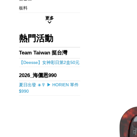
板料
更多
熱門活動
Team Taiwan 挺台灣
【Deesse】女神彩日第2盒50元
2026_海儷恩990
夏日出發 ☀️👙 ▶ HORIEN 單件
$990