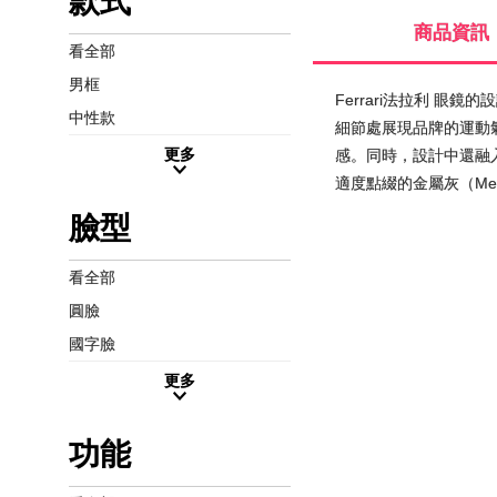
款式
商品資訊
看全部
男框
Ferrari法拉利 
中性款
細節處展現品牌的運動氣質
更多
感。同時，設計中還融入了
適度點綴的金屬灰（Met
臉型
看全部
圓臉
國字臉
更多
功能