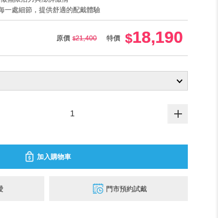
重每一處細節，提供舒適的配戴體驗
18,190
原價
21,400
特價
加入購物車
愛
門市預約試戴