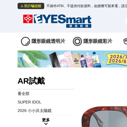
⚠️ 防詐騙提醒
不操作ATM、不提供付款資料，如接獲可疑來電，請
隱形眼鏡透明片
隱形眼鏡彩片
AR試戴
看全部
SUPER IDOL
2026 小小兵太陽鏡
更多