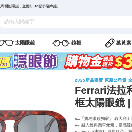
立即掛斷電話，並撥打165防詐騙專線。
太陽眼鏡
鏡框
葉黃素
2025新品獨賣 原廠公司貨 
Ferrari法
框太陽眼鏡 |
🏎️「寶島眼鏡獨家」 義大
🏎️ 融入經典跑車元素，靈
🏎️ Ferrari法拉利 經典