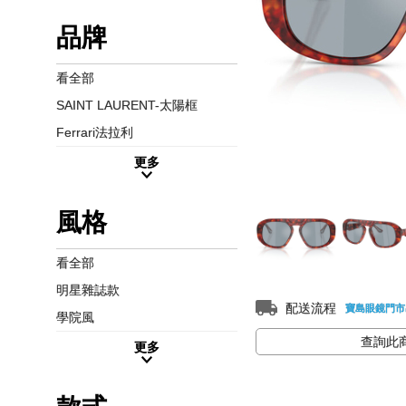
品牌
看全部
SAINT LAURENT-太陽框
Ferrari法拉利
更多
風格
看全部
明星雜誌款
配送流程
寶島眼鏡門市
學院風
查詢此
更多