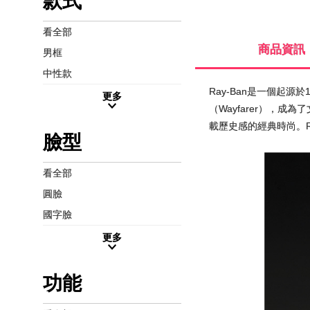
款式
看全部
商品資訊
男框
中性款
Ray-Ban是一個起
更多
（Wayfarer），
載歷史感的經典時尚。
臉型
看全部
圓臉
國字臉
更多
功能