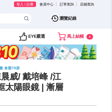
登入 / 註冊
會員中心
訂單查詢
店鋪查詢
瀏覽紀錄
EYE嚴選
馬上結帳
0
鏡 全面75折
 陳晨威/ 戴培峰 /江
框太陽眼鏡 | 漸層