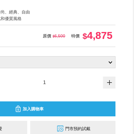
時尚、經典、自由
式和優質風格
4,875
原價
6,500
特價
加入購物車
愛
門市預約試戴