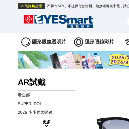
⚠️ 防詐騙提醒
不操作ATM、不提供付款資料，如接獲可疑來電，請
隱形眼鏡透明片
隱形眼鏡彩片
AR試戴
看全部
SUPER IDOL
2026 小小兵太陽鏡
更多