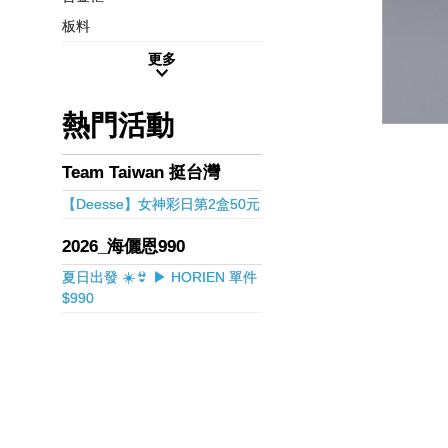
板料
更多
熱門活動
Team Taiwan 挺台灣
【Deesse】女神彩日第2盒50元
2026_海儷恩990
夏日出發 ☀️👙 ▶ HORIEN 單件
$990