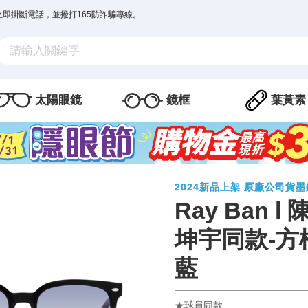
立即掛斷電話，並撥打165防詐騙專線。
太陽眼鏡
鏡框
葉黃素
2024新品上架 原廠公司貨墨
Ray Ban l
坤宇同款-方
藍
★球員同款