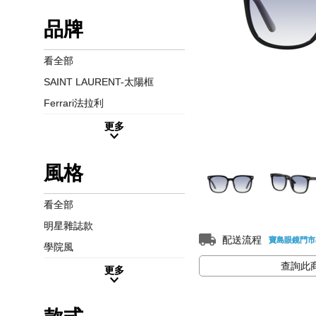
品牌
看全部
SAINT LAURENT-太陽框
Ferrari法拉利
更多
風格
看全部
明星雜誌款
配送流程
寶島眼鏡門市
學院風
查詢此
更多