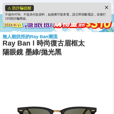
✕
⚠️ 防詐騙提醒
不操作ATM、不提供付款資料，如接獲可疑來電，請立即掛斷電話，並撥打
165防詐騙專線。
無人能抗拒的Ray Ban潮流
Ray Ban l 時尚復古眉框太
陽眼鏡 墨綠/拋光黑