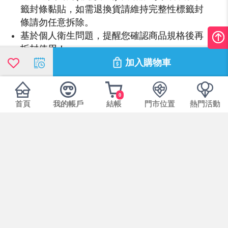
籤封條黏貼，如需退換貨請維持完整性標籤封
條請勿任意拆除。
基於個人衛生問題，提醒您確認商品規格後再
拆封使用！
以上配備規格有任何說明錯誤請依原廠實際包
加入購物車
裝為主，敬請見諒。
為維護所有消費者權益，商品出貨前皆有標籤
0
封條黏貼保護商品一經拆封或任意更改商品規
首頁
我的帳戶
結帳
門市位置
熱門活動
格，視同放棄7日鑑賞期保證。
本產品規格
Ray Ban
品牌：
美國/A0516RABA-0RB3016F-901/58-55
來源國/型號：
黑
鏡框顏色：
145
鏡腳寬：