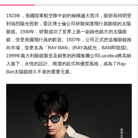
1923年，美國陸軍航空隊中尉約翰橫越大西洋，眼部長時間受
到強烈陽光照射，委託博士倫公司研製保護飛行員眼睛的太陽
眼鏡。1930年，研製成功了世界上第一副綠色鏡片的太陽眼
鏡，倍受美國飛行員的歡迎。1937年，公司正式把這種眼鏡推
向市場，並更名為「RAY-BAN」(RAY為眩光，BAN即阻擋)。
1999年義大利眼鏡製造及銷售的跨國集團公司Luxottica將其納
入旗下，永恆的設計、簡潔的款式和優質風格，成為了Ray-
Ban太陽鏡經久不衰的重要元素。