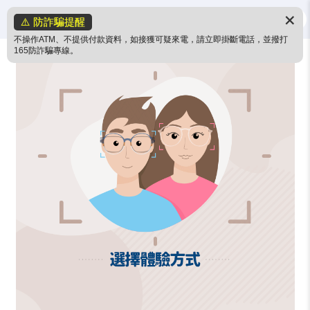
✕
⚠️ 防詐騙提醒
不操作ATM、不提供付款資料，如接獲可疑來電，請立即掛斷電話，並撥打
165防詐騙專線。