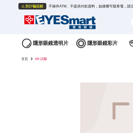
⚠️ 防詐騙提醒
不操作ATM、不提供付款資料，如接獲可疑來電，請
隱形眼鏡透明片
隱形眼鏡彩片
首頁
AR 試戴