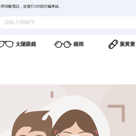
立即掛斷電話，並撥打165防詐騙專線。
太陽眼鏡
鏡框
葉黃素