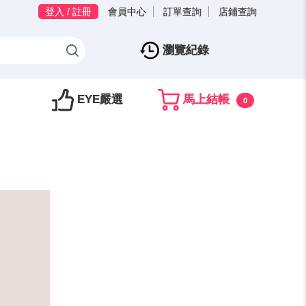
登入 / 註冊
會員中心
訂單查詢
店鋪查詢
瀏覽紀錄
EYE嚴選
馬上結帳
0