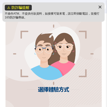
✕
⚠️ 防詐騙提醒
不操作ATM、不提供付款資料，如接獲可疑來電，請立即掛斷電話，並撥打
165防詐騙專線。