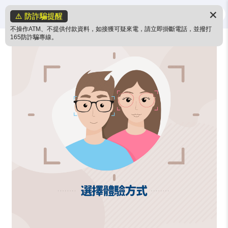
✕
⚠️ 防詐騙提醒
不操作ATM、不提供付款資料，如接獲可疑來電，請立即掛斷電話，並撥打
165防詐騙專線。