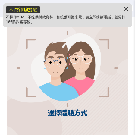
✕
⚠️ 防詐騙提醒
不操作ATM、不提供付款資料，如接獲可疑來電，請立即掛斷電話，並撥打
165防詐騙專線。