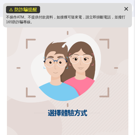
✕
⚠️ 防詐騙提醒
不操作ATM、不提供付款資料，如接獲可疑來電，請立即掛斷電話，並撥打
165防詐騙專線。