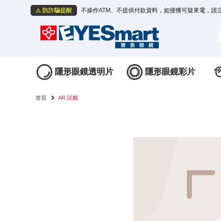
⚠️ 防詐騙提醒
不操作ATM、不提供付款資料，如接獲可疑來電，請
隱形眼鏡透明片
隱形眼鏡彩片
首頁
AR 試戴