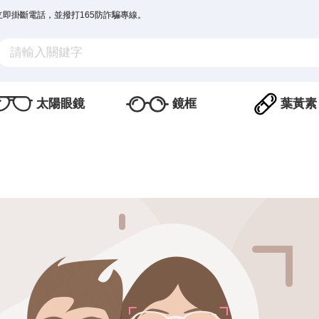
立即掛斷電話，並撥打165防詐騙專線。
太陽眼鏡
鏡框
葉黃素