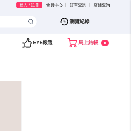
登入 / 註冊
會員中心
訂單查詢
店鋪查詢
瀏覽紀錄
EYE嚴選
馬上結帳
0