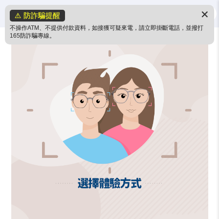
✕
⚠️ 防詐騙提醒
不操作ATM、不提供付款資料，如接獲可疑來電，請立即掛斷電話，並撥打
165防詐騙專線。