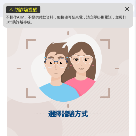
✕
⚠️ 防詐騙提醒
不操作ATM、不提供付款資料，如接獲可疑來電，請立即掛斷電話，並撥打
165防詐騙專線。