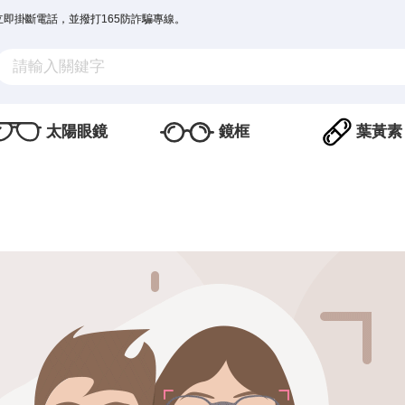
立即掛斷電話，並撥打165防詐騙專線。
太陽眼鏡
鏡框
葉黃素