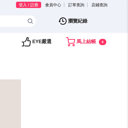
登入 / 註冊
會員中心
訂單查詢
店鋪查詢
瀏覽紀錄
EYE嚴選
馬上結帳
0