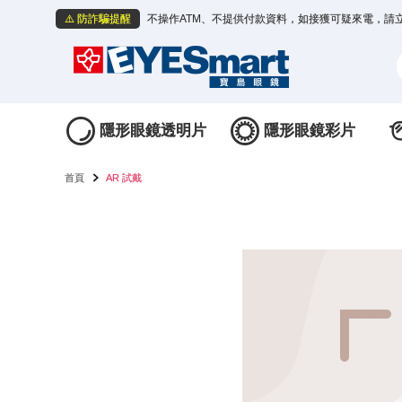
⚠️ 防詐騙提醒
不操作ATM、不提供付款資料，如接獲可疑來電，請
隱形眼鏡透明片
隱形眼鏡彩片
首頁
AR 試戴